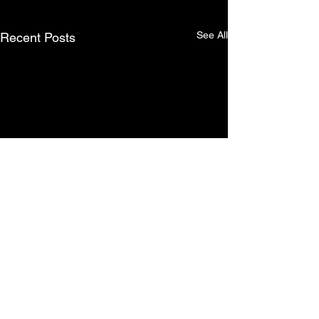
See All
Recent Posts
안전놀이터 배너 광고문의
#먹튀 #토토 먹튀검증 #안전놀이터
#토토사이트꽁머니 #먹튀검증사이트 #토토안전놀이터