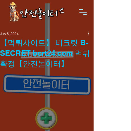
Jun 6, 2024
【먹튀사이트】 비크릿 B-
SECRET bcrt24.com 먹튀
확정【안전놀이터】