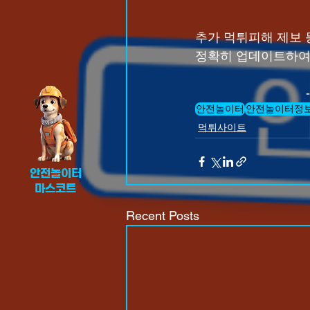
추가 먹튀피해 제보 
정확히 업데이트하여
                             
안전놀이터
안전놀이터정
먹튀사이트
안전놀이터
​마스코트
Recent Posts