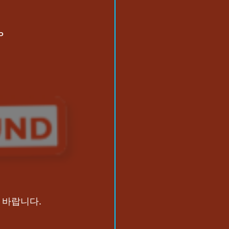
P
 바랍니다.