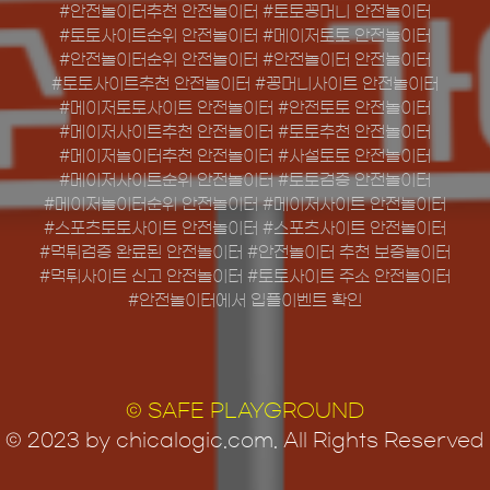
#안전놀이터추천 안전놀이터 #토토꽁머니 안전놀이터
#토토사이트순위 안전놀이터 #메이저토토 안전놀이터
#안전놀이터순위 안전놀이터 #안전놀이터 안전놀이터
#토토사이트추천 안전놀이터 #꽁머니사이트 안전놀이터
#메이저토토사이트 안전놀이터 #안전토토 안전놀이터
#메이저사이트추천 안전놀이터 #토토추천 안전놀이터
#메이저놀이터추천 안전놀이터 #사설토토 안전놀이터
#메이저사이트순위 안전놀이터 #토토검증 안전놀이터
#메이저놀이터순위 안전놀이터 #메이저사이트 안전놀이터
#스포츠토토사이트 안전놀이터 #스포츠사이트 안전놀이터
#먹튀검증 완료된 안전놀이터 #안전놀이터 추천 보증놀이터
#먹튀사이트 신고 안전놀이터 #토토사이트 주소 안전놀이터
#안전놀이터에서 입플이벤트 확인
© SAFE PLAYGROUND
 © 2023 by chicalogic.com. All Rights Reserv