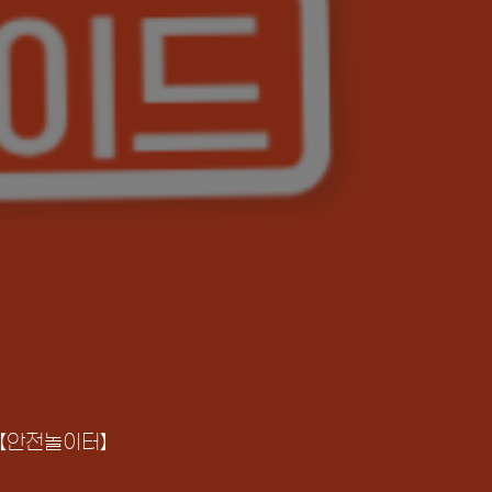
ed 【안전놀이터】