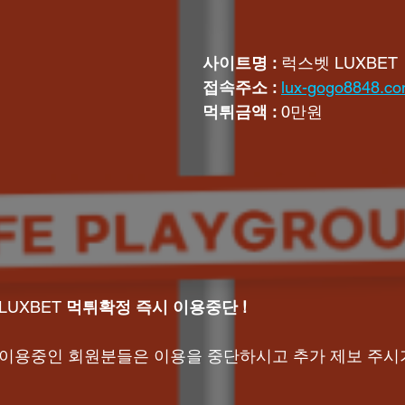
사이트명 :
 럭스벳 LUXBET
접속주소 :
lux-gogo8848.c
먹튀금액 :
 0만원
UXBET 
먹튀확정 즉시 이용중단 !
 이용중인 회원분들은 이용을 중단하시고 추가 제보 주시