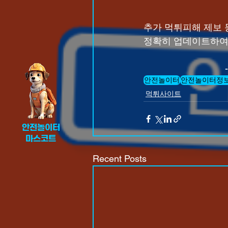
추가 먹튀피해 제보 
정확히 업데이트하여
                             
안전놀이터
안전놀이터정
먹튀사이트
안전놀이터
​마스코트
Recent Posts