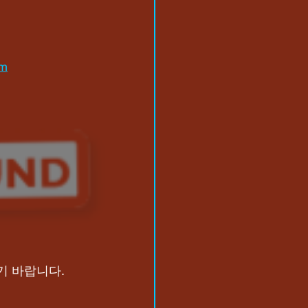
om
기 바랍니다.