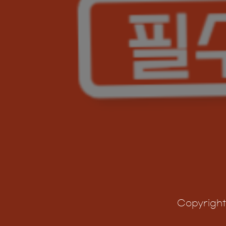
Copyright