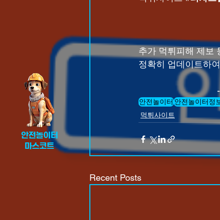
추가 먹튀피해 제보 
정확히 업데이트하여
                             
안전놀이터
안전놀이터정
먹튀사이트
안전놀이터
​마스코트
Recent Posts