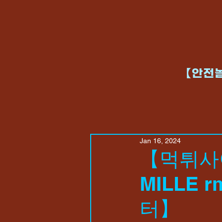
【안전
Jan 16, 2024
【먹튀사이
MILLE
터】