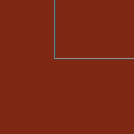
【먹튀사이트】 스포츠뱅크
SPORTSBANK
sbank99.com 먹튀확정【안