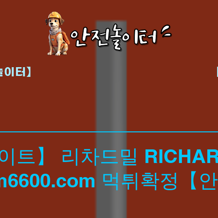
놀이터】
트】 리차드밀 RICHA
 rm6600.com 먹튀확정