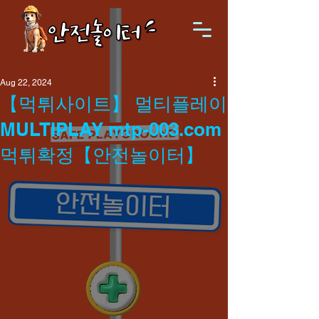
Aug 22, 2024
【먹튀사이트】 멀티플레이
MULTIPLAY mtp-003.com
먹튀확정【안전놀이터】