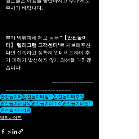
원분들은 이용을 중단하시고 추가 제보 
주시기 바랍니다.
추가 먹튀피해 제보 등은 
"【안전놀이
터】 텔레그램 고객센터"
로 제보해주신
다면 신속하고 정확히 업데이트하여 추
가 피해가 발생하지 않게 최선을 다하겠
습니다.
                                     ---------------------------
------------------------------------------
안전놀이터
안전놀이터정보
안전놀이터추천
안전놀이터검색
안전놀이터주소
안전놀이터순위
안전놀이터검증
먹튀사이트