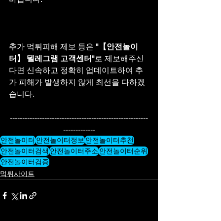
추가 먹튀피해 제보 등은 
"【안전놀이
터】 텔레그램 고객센터"
로 제보해주신
다면 신속하고 정확히 업데이트하여 추
가 피해가 발생하지 않게 최선을 다하겠
습니다.
--------------------------------------------------------
-------------
안전놀이터
안전놀이터정보
안전놀이터추천
안전놀이터검색
안전놀이터주소
안전놀이터순위
안전놀이터검증
먹튀사이트