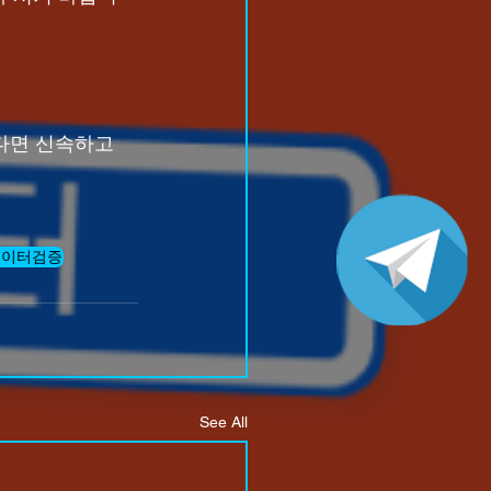
다면 신속하고 
놀이터검증
See All