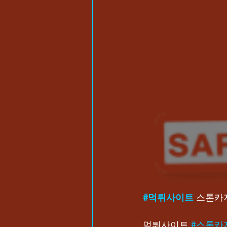
#먹튀사이트
스톤카지
먹튀사이트 
#스톤카