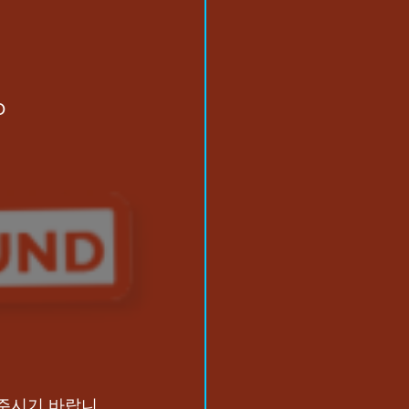
O
 주시기 바랍니