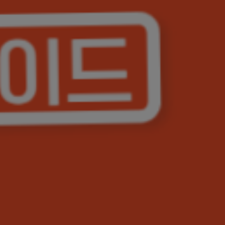
정【안전놀이터】