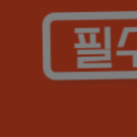
sbank99.com 먹튀확정【안
전놀이터】