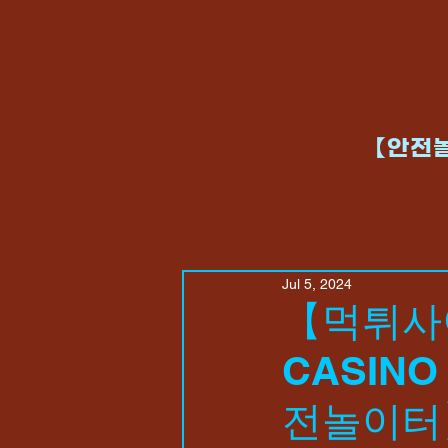
【안전
Jul 5, 2024
【먹튀사
CASINO
전놀이터