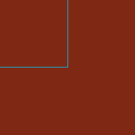
튀사이트】 올카지노
 CASINO vav13.com 먹