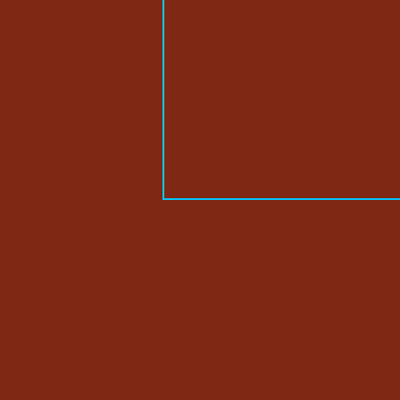
【먹튀사이트】 스포츠뱅크
SPORTSBANK