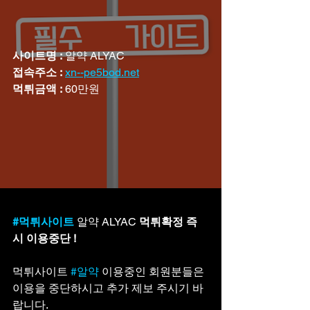
사이트명 :
 알약 ALYAC
접속주소 :
xn--pe5bod.net
먹튀금액 :
 60만원
#먹튀사이트
알약 ALYAC
 먹튀확정 즉
시 이용중단 !
먹튀사이트 
#알약
 이용중인 회원분들은 
이용을 중단하시고 추가 제보 주시기 바
랍니다.