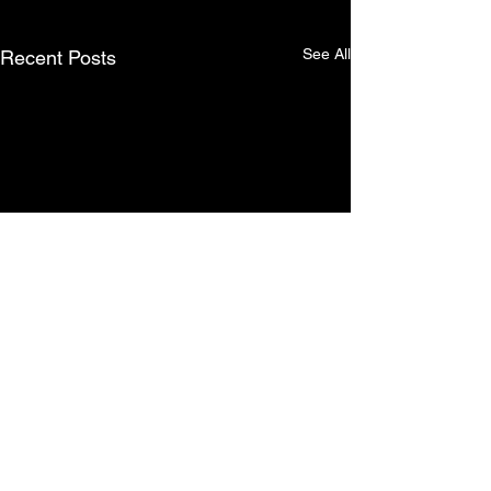
See All
Recent Posts
안전놀이터 배너 광고문의
#먹튀 #토토 먹튀검증 #안전놀이터
#토토사이트꽁머니 #먹튀검증사이트 #토토안전놀이터