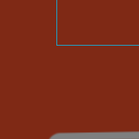
【먹튀사이트】 스포츠뱅크
SPORTSBANK
sbank99.com 먹튀확정【안
전놀이터】