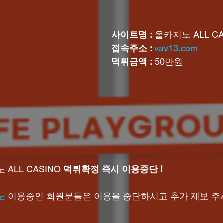
사이트명 :
 올카지노 ALL CA
접속주소 : 
vav13.com
먹튀금액 :
 50만원
ALL CASINO 
먹튀확정 즉시 이용중단 !
노
 이용중인 회원분들은 이용을 중단하시고 추가 제보 주