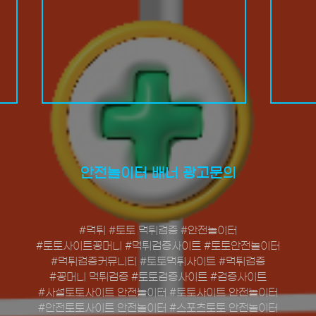
안전놀이터 배너 광고문의
#먹튀 #토토 먹튀검증 #안전놀이터
【먹튀사이트】 맥스벳
【먹
#토토사이트꽁머니 #먹튀검증사이트 #토토안전놀이터
MAXBET max-365.com 먹튀
SHO
#먹튀검증커뮤니티 #토토먹튀사이트 #먹튀검증
확정【안전놀이터】
【안
#꽁머니 먹튀검증 #토토검증사이트 #검증사이트
#사설토토사이트 안전놀이터 #토토사이트 안전놀이터
#안전토토사이트 안전놀이터 #스포츠토토 안전놀이터