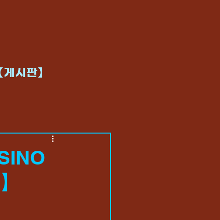
【게시판】
INO
터】