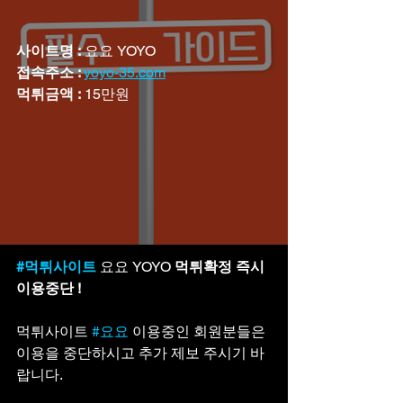
사이트명 :
 요요 YOYO
접속주소 : 
yoyo-35.com
먹튀금액 :
 15만원
#먹튀사이트
요요 YOYO 
먹튀확정 즉시 
이용중단 !
먹튀사이트 
#요요
 이용중인 회원분들은 
이용을 중단하시고 추가 제보 주시기 바
랍니다.