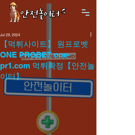
Jul 29, 2024
【먹튀사이트】 원프로벳
ONE PROBET one-
pr1.com 먹튀확정【안전놀
이터】