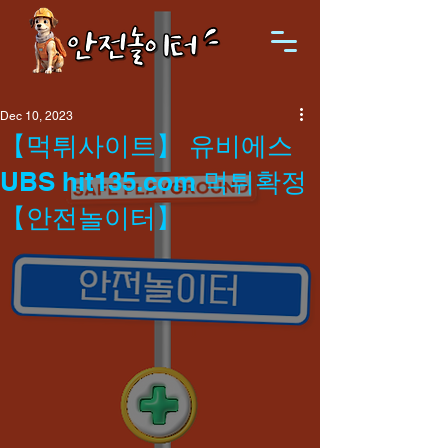
Dec 10, 2023
【먹튀사이트】 유비에스
UBS hit135.com 먹튀확정
【안전놀이터】