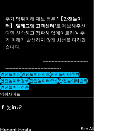
추가 먹튀피해 제보 등은 
"【안전놀이
터】 텔레그램 고객센터"
로 제보해주신
다면 신속하고 정확히 업데이트하여 추
가 피해가 발생하지 않게 최선을 다하겠
습니다.
                                -------------------------------
--------------------------------------
안전놀이터
안전놀이터정보
안전놀이터추천
안전놀이터검색
안전놀이터주소
안전놀이터순위
안전놀이터검증
먹튀사이트
See All
Recent Posts