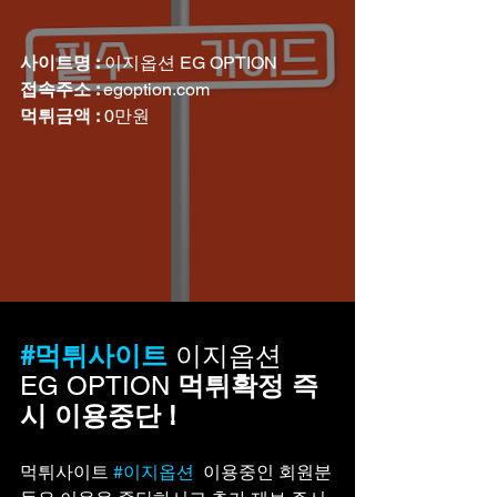
사이트명 :
 이지옵션 EG OPTION 
접속주소 : 
egoption.com
먹튀금액 :
 0만원
#먹튀사이트
이지옵션 
EG OPTION 
먹튀확정 즉
시 이용중단 !
먹튀사이트 
#이지옵션
  이용중인 회원분