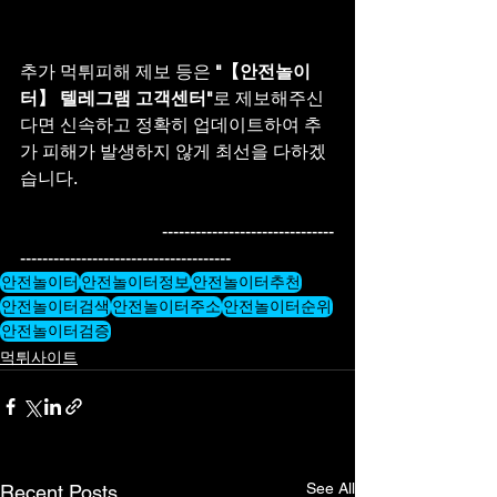
추가 먹튀피해 제보 등은 
"【안전놀이
터】 텔레그램 고객센터"
로 제보해주신
다면 신속하고 정확히 업데이트하여 추
가 피해가 발생하지 않게 최선을 다하겠
습니다.
                                -------------------------------
--------------------------------------
안전놀이터
안전놀이터정보
안전놀이터추천
안전놀이터검색
안전놀이터주소
안전놀이터순위
안전놀이터검증
먹튀사이트
See All
Recent Posts