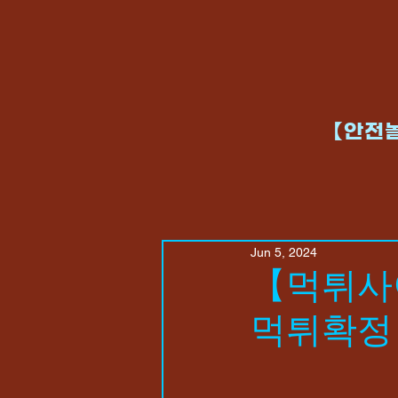
【안전
Jun 5, 2024
【먹튀사이
먹튀확정