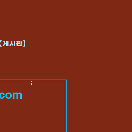
【게시판】
com