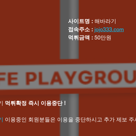
사이트명 :
 해바라기
접속주소 :
jojo333.com
먹튀금액 :
 50만원
기
 먹튀확정 즉시 이용중단 !
기
 이용중인 회원분들은 이용을 중단하시고 추가 제보 주