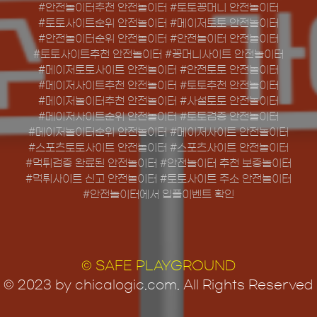
#안전놀이터추천 안전놀이터 #토토꽁머니 안전놀이터
#토토사이트순위 안전놀이터 #메이저토토 안전놀이터
#안전놀이터순위 안전놀이터 #안전놀이터 안전놀이터
#토토사이트추천 안전놀이터 #꽁머니사이트 안전놀이터
#메이저토토사이트 안전놀이터 #안전토토 안전놀이터
#메이저사이트추천 안전놀이터 #토토추천 안전놀이터
#메이저놀이터추천 안전놀이터 #사설토토 안전놀이터
#메이저사이트순위 안전놀이터 #토토검증 안전놀이터
#메이저놀이터순위 안전놀이터 #메이저사이트 안전놀이터
#스포츠토토사이트 안전놀이터 #스포츠사이트 안전놀이터
#먹튀검증 완료된 안전놀이터 #안전놀이터 추천 보증놀이터
#먹튀사이트 신고 안전놀이터 #토토사이트 주소 안전놀이터
#안전놀이터에서 입플이벤트 확인
© SAFE PLAYGROUND
 © 2023 by chicalogic.com. All Rights Reserv