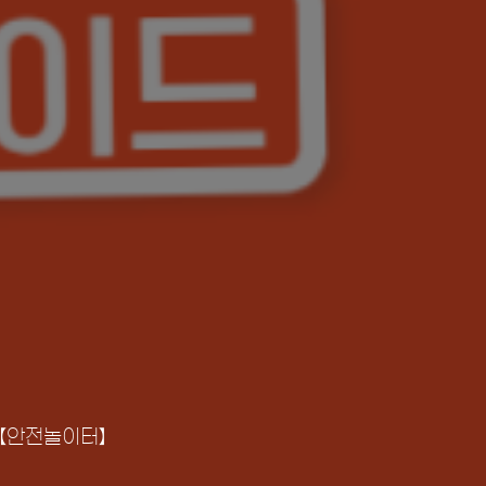
ed 【안전놀이터】