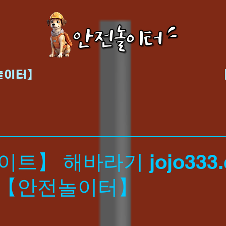
놀이터】
트】 해바라기 jojo333.
【안전놀이터】