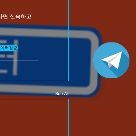
다면 신속하고 
놀이터검증
See All