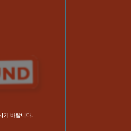
시기 바랍니다.