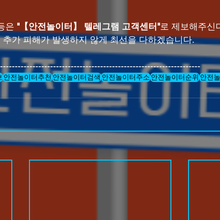
등은 
"【안전놀이터】 텔레그램 고객센터"
로 제보해주신
 추가 피해가 발생하지 않게 최선을 다하겠습니다.
   ---------------------------------------------------------------------
보
안전놀이터추천
안전놀이터검색
안전놀이터주소
안전놀이터순위
안전