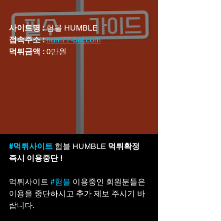
사이트명 :
 험블 HUMBLE
접속주소 :
hum77-bet.com
먹튀금액 :
 0만원
#먹튀사이트
험블 HUMBLE
 먹튀확정 
즉시 이용중단 !
먹튀사이트 
#험블
 이용중인 회원분들은 
이용을 중단하시고 추가 제보 주시기 바
랍니다.