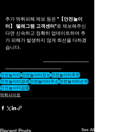
추가 먹튀피해 제보 등은 
"【안전놀이
터】 텔레그램 고객센터"
로 제보해주신
다면 신속하고 정확히 업데이트하여 추
가 피해가 발생하지 않게 최선을 다하겠
습니다.
                                -------------------------------
--------------------------------------
안전놀이터
안전놀이터정보
안전놀이터추천
안전놀이터검색
안전놀이터주소
안전놀이터순위
안전놀이터검증
먹튀사이트
See All
Recent Posts