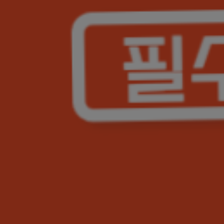
전놀이터】