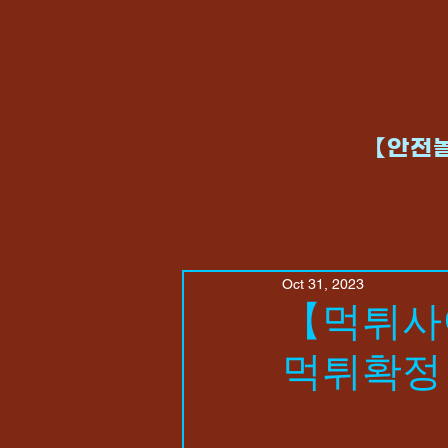
【안전
Oct 31, 2023
【먹튀사이트
먹튀확정