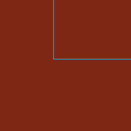
【먹튀사이트】 스포츠뱅크
SPORTSBANK
sbank99.com 먹튀확정【안