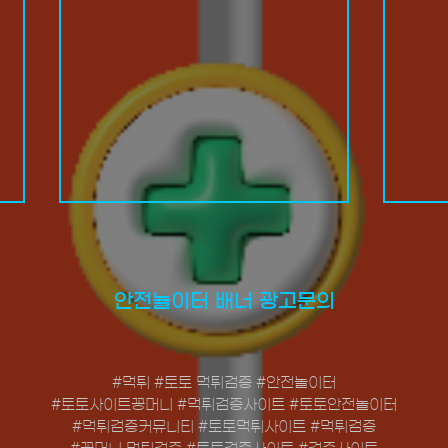
안전놀이터 배너 광고문의
#먹튀 #토토 먹튀검증 #안전놀이터
【먹튀사이트】 맥스벳
【먹
#토토사이트꽁머니 #먹튀검증사이트 #토토안전놀이터
MAXBET max-365.com 먹튀
ALL
#먹튀검증커뮤니티 #토토먹튀사이트 #먹튀검증
확정【안전놀이터】
튀확