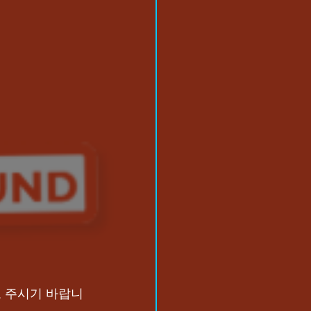
보 주시기 바랍니