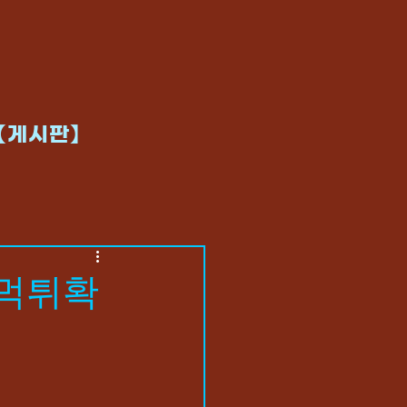
【게시판】
 먹튀확