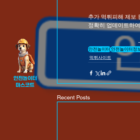
추가 먹튀피해 제보 
정확히 업데이트하여
                             
안전놀이터
안전놀이터정
먹튀사이트
안전놀이터
​마스코트
Recent Posts