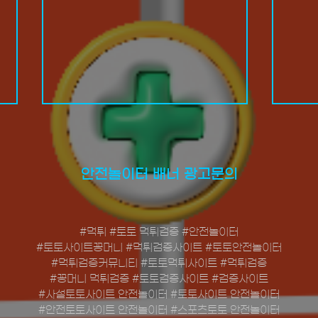
안전놀이터 배너 광고문의
#먹튀 #토토 먹튀검증 #안전놀이터
【먹튀사이트】 맥스벳
【먹
#토토사이트꽁머니 #먹튀검증사이트 #토토안전놀이터
MAXBET max-365.com 먹튀
ALL
#먹튀검증커뮤니티 #토토먹튀사이트 #먹튀검증
확정【안전놀이터】
튀확
#꽁머니 먹튀검증 #토토검증사이트 #검증사이트
#사설토토사이트 안전놀이터 #토토사이트 안전놀이터
#안전토토사이트 안전놀이터 #스포츠토토 안전놀이터