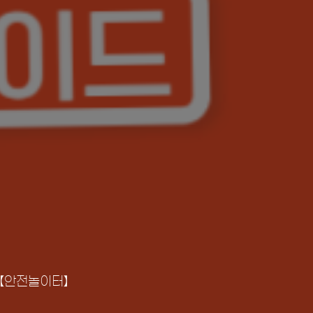
ed 【안전놀이터】