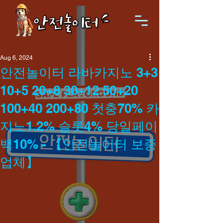
Aug 6, 2024
안전놀이터 라바카지노 3+3
10+5 20+8 30+12 50+20
100+40 200+80 첫충70% 카
지노1.2% 슬롯4% 당일페이
백10% - 【안전놀이터 보증
업체】